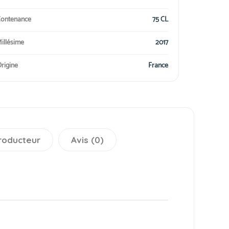
ontenance
75 CL
illésime
2017
rigine
France
roducteur
Avis (0)