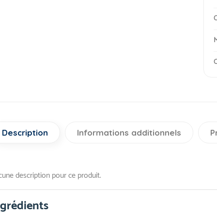
C
M
O
Description
Informations additionnels
P
une description pour ce produit.
ngrédients