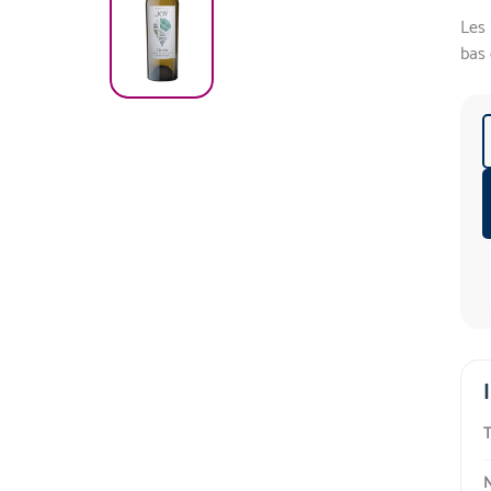
Les 
bas 
T
N