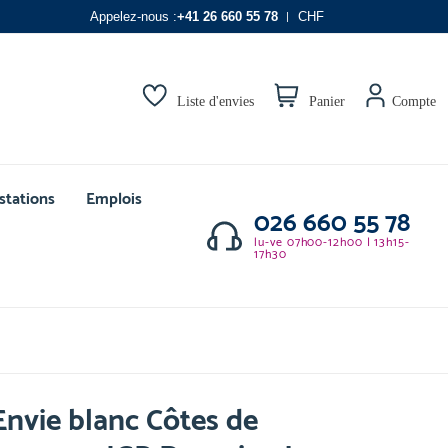
Appelez-nous :
+41 26 660 55 78
CHF
Liste d'envies
Panier
Compte
stations
Emplois
026 660 55 78
lu-ve 07h00-12h00 | 13h15-
17h30
nvie blanc Côtes de