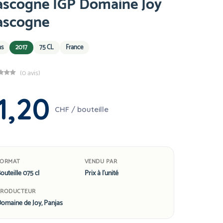
ascogne IGP Domaine Joy
ascogne
ns
2017
75 CL
France
(0 avis)
1,20
CHF / bouteille
FORMAT
VENDU PAR
outeille 075 cl
Prix à l'unité
PRODUCTEUR
omaine de Joy, Panjas