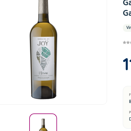
G
G
Vi
1
B
D