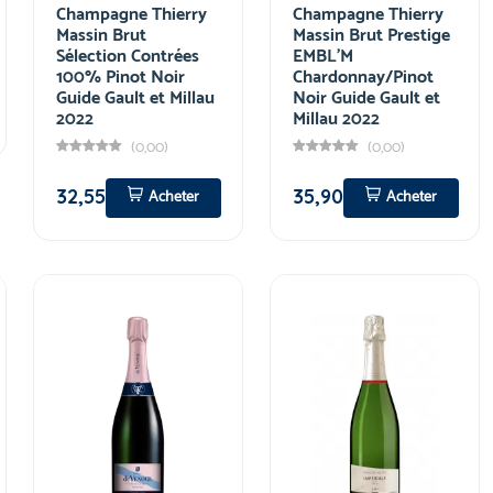
Champagne Thierry
Champagne Thierry
Massin Brut
Massin Brut Prestige
Sélection Contrées
EMBL'M
100% Pinot Noir
Chardonnay/Pinot
Guide Gault et Millau
Noir Guide Gault et
2022
Millau 2022
(0,00)
(0,00)
32,55
35,90
Acheter
Acheter