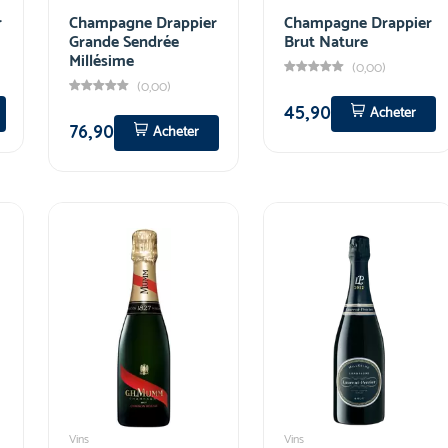
r
Champagne Drappier
Champagne Drappier
Grande Sendrée
Brut Nature
Millésime
(0,00)
(0,00)
45,90
Acheter
76,90
Acheter
Vins
Vins