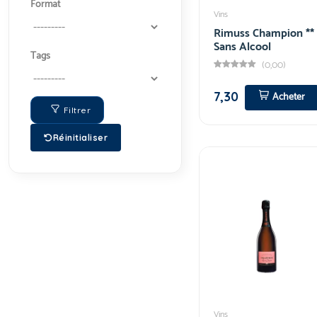
Format
Vins
Rimuss Champion **
Sans Alcool
Tags
(0,00)
7,30
Acheter
Filtrer
Réinitialiser
Vins