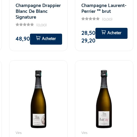
Champagne Drappier
Champagne Laurent-
Blanc De Blanc
Perrier ** brut
Signature
(0,00)
(0,00)
28,50
Acheter
48,90
Acheter
29,20
Vins
Vins