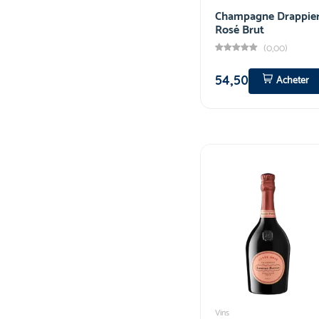
Champagne Drappie
Rosé Brut
(0,00)
54,50
Acheter
Vins