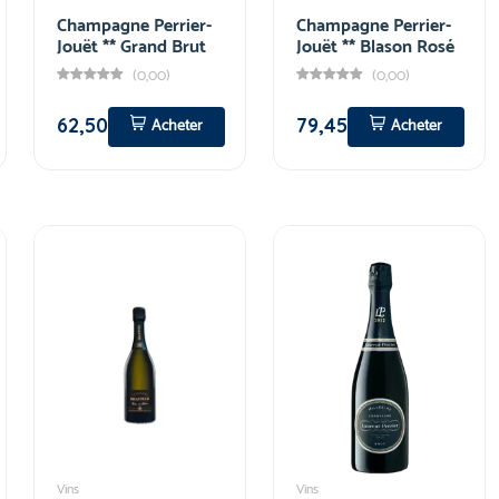
Champagne Perrier-
Champagne Perrier-
Jouët ** Grand Brut
Jouët ** Blason Rosé
(0,00)
(0,00)
62,50
79,45
Acheter
Acheter
Vins
Vins