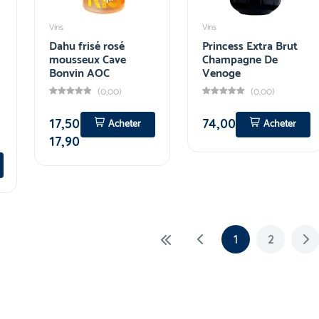
Vins
Vins
Dahu frisé rosé
Princess Extra Brut
mousseux Cave
Champagne De
Bonvin AOC
Venoge
(0,00)
(0,00)
17,50
74,00
Acheter
Acheter
17,90
1
2