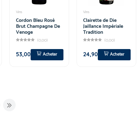
Vins
Vins
Cordon Bleu Rosé
Clairette de Die
Brut Champagne De
Jaillance Impériale
Venoge
Tradition
(0,00)
(0,00)
53,00
24,90
Acheter
Acheter