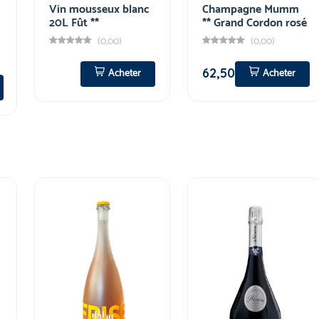
Vin mousseux blanc
Champagne Mumm
20L Fût **
** Grand Cordon rosé
(0,00)
(0,00)
62,50
Acheter
Acheter