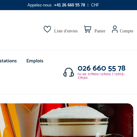
Appelez-nous :
+41 26 660 55 78
CHF
Liste d'envies
Panier
Compte
stations
Emplois
026 660 55 78
lu-ve 07h00-12h00 | 13h15-
17h30