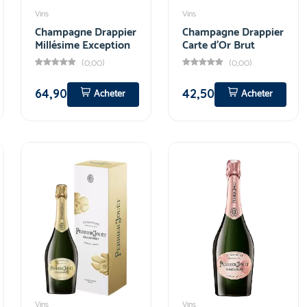
Vins
Vins
Champagne Drappier
Champagne Drappier
Millésime Exception
Carte d'Or Brut
(0,00)
(0,00)
64,90
42,50
Acheter
Acheter
Vins
Vins