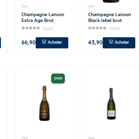
Vins
Vins
Champagne Lanson
Champagne Lanson
Extra Age Brut
Black label brut
(0,00)
(0,00)
66,90
43,90
Acheter
Acheter
2006
Vins
Vins