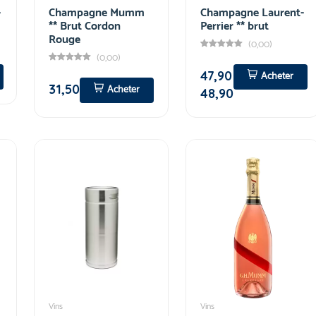
-
Champagne Mumm
Champagne Laurent-
** Brut Cordon
Perrier ** brut
Rouge
(0,00)
(0,00)
47,90
Acheter
31,50
Acheter
48,90
Vins
Vins