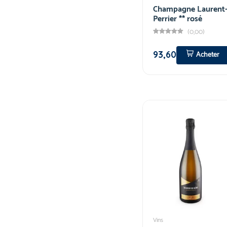
Champagne Laurent
Perrier ** rosé
(0,00)
93,60
Acheter
Vins