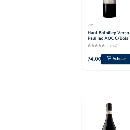
Vins
Haut Batailley Verso
Pauillac AOC C/Bois
(0,00)
74,00
Acheter