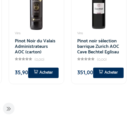
Vins
Vins
Pinot Noir du Valais
Pinot noir sélection
Administrateurs
barrique Zurich AOC
AOC (carton)
Cave Bechtel Eglisau
(0,00)
(0,00)
35,90
351,00
Acheter
Acheter