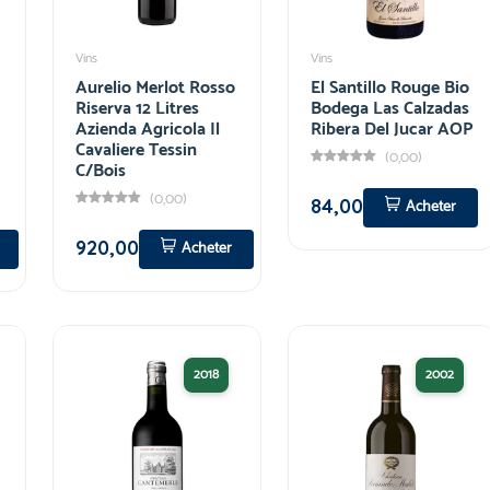
Vins
Vins
Aurelio Merlot Rosso
El Santillo Rouge Bio
Riserva 12 Litres
Bodega Las Calzadas
Azienda Agricola Il
Ribera Del Jucar AOP
Cavaliere Tessin
(0,00)
C/Bois
(0,00)
84,00
Acheter
920,00
Acheter
2018
2002