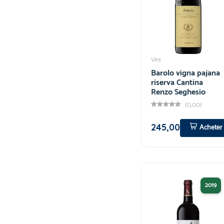
Vins
Barolo vigna pajana
riserva Cantina
Renzo Seghesio
(0,00)
245,00
Acheter
2019