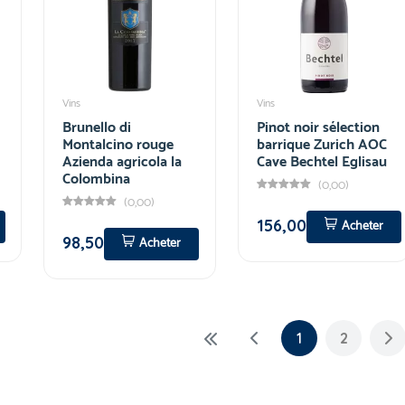
Vins
Vins
Brunello di
Pinot noir sélection
Montalcino rouge
barrique Zurich AOC
Azienda agricola la
Cave Bechtel Eglisau
Colombina
(0,00)
(0,00)
156,00
Acheter
98,50
Acheter
1
2