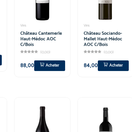
Vins
Vins
Château Cantemerle
Château Sociando-
Haut-Médoc AOC
Mallet Haut-Médoc
C/Bois
AOC C/Bois
(0,00)
(0,00)
88,00
84,00
Acheter
Acheter