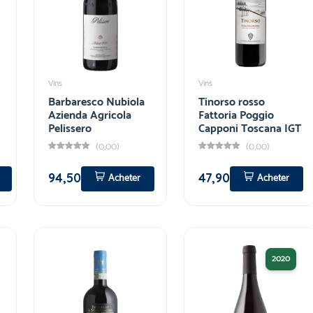
Vins
Vins
Barbaresco Nubiola
Tinorso rosso
Azienda Agricola
Fattoria Poggio
Pelissero
Capponi Toscana IGT
(0,00)
(0,00)
94,50
47,90
Acheter
Acheter
2020