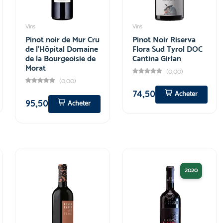
Vins
Vins
Pinot noir de Mur Cru
Pinot Noir Riserva
de l'Hôpital Domaine
Flora Sud Tyrol DOC
de la Bourgeoisie de
Cantina Girlan
Morat
(0,00)
(0,00)
74,50
Acheter
95,50
Acheter
2020