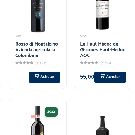
Vins
Vins
Rosso di Montalcino
Le Haut Médoc de
Azienda agricola la
Giscours Haut-Médoc
Colombina
AOC
(0,00)
(0,00)
55,00
Acheter
Acheter
2022