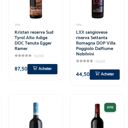
Vins
Vins
Kristan reserva Sud
LXX sangiovese
Tyrol Alto Adige
riserva Settanta
DOC Tenuta Egger
Romagna DOP Villa
Ramer
Poggiolo Dalfiume
Nobilvini
(0,00)
(0,00)
87,50
Acheter
44,50
Acheter
2012