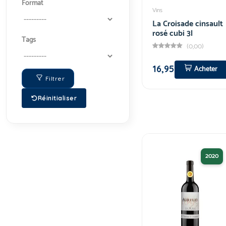
Format
Vins
La Croisade cinsault
rosé cubi 3l
Tags
(0,00)
16,95
Acheter
Filtrer
Réinitialiser
2020