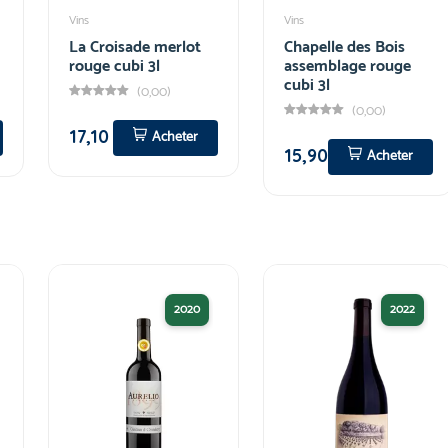
Vins
Vins
La Croisade merlot
Chapelle des Bois
rouge cubi 3l
assemblage rouge
cubi 3l
(0,00)
(0,00)
17,10
Acheter
15,90
Acheter
2020
2022