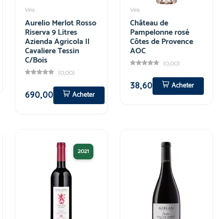
Vins
Vins
Aurelio Merlot Rosso
Château de
Riserva 9 Litres
Pampelonne rosé
Azienda Agricola Il
Côtes de Provence
Cavaliere Tessin
AOC
C/Bois
(0,00)
(0,00)
38,60
Acheter
690,00
Acheter
2021