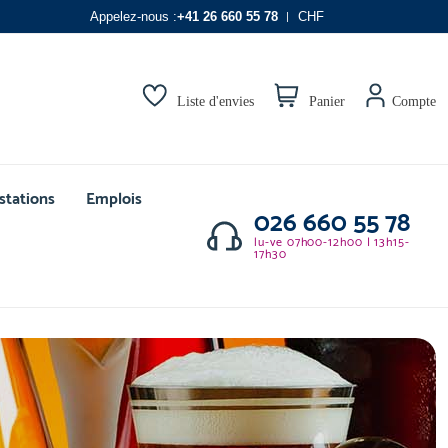
Appelez-nous :
+41 26 660 55 78
CHF
Liste d'envies
Panier
Compte
stations
Emplois
026 660 55 78
lu-ve 07h00-12h00 | 13h15-
17h30