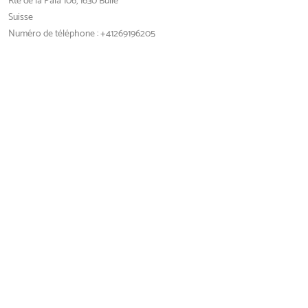
Rte de la Pâla 106, 1630 Bulle
Suisse
Numéro de téléphone : +41269196205
Détail du magasin
Chez Bacchus Vinothèque - Fétigny
Rte de Payerne 22, 1532 Fétigny
Suisse
Numéro de téléphone : +41266620158
Détail du magasin