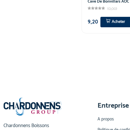
Cave De Bonvillars AOC
(0,00)
9,20
Acheter
Entreprise
A propos
Chardonnens Boissons
Politique de confid