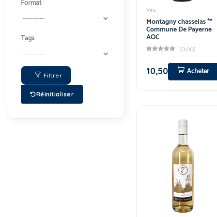
Format
Vins
Montagny chasselas **
Commune De Payerne
AOC
Tags
(0,00)
10,50
Acheter
Filtrer
Réinitialiser