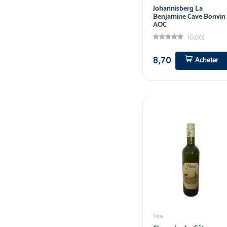
Johannisberg La
Benjamine Cave Bonvin
AOC
(0,00)
8,70
Acheter
Vins