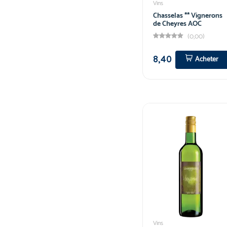
Vins
Chasselas ** Vignerons
de Cheyres AOC
(0,00)
8,40
Acheter
Vins