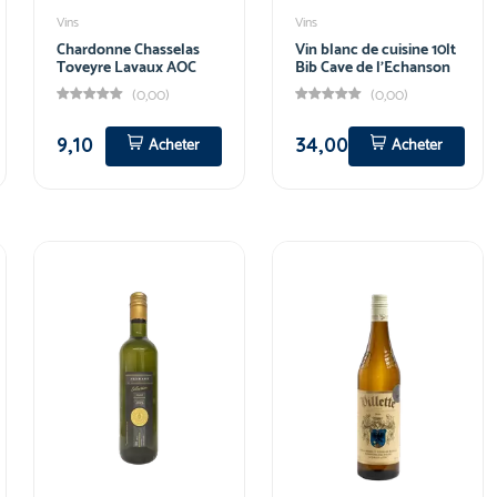
Vins
Vins
Chardonne Chasselas
Vin blanc de cuisine 10lt
Toveyre Lavaux AOC
Bib Cave de l'Echanson
(0,00)
(0,00)
9,10
34,00
Acheter
Acheter