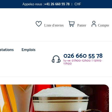
Appelez-nous :
+41 26 660 55 78
CHF
Liste d'envies
Panier
Compte
stations
Emplois
026 660 55 78
lu-ve 07h00-12h00 | 13h15-
17h30