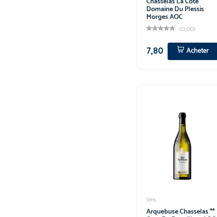
Chasselas La Côte
Domaine Du Plessis
Morges AOC
(0,00)
7,80
Acheter
Vins
Arquebuse Chasselas **