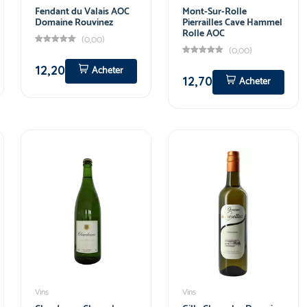
Fendant du Valais AOC
Mont-Sur-Rolle
Domaine Rouvinez
Pierrailles Cave Hammel
Rolle AOC
(0,00)
(0,00)
12,20
Acheter
12,70
Acheter
Vins
Vins