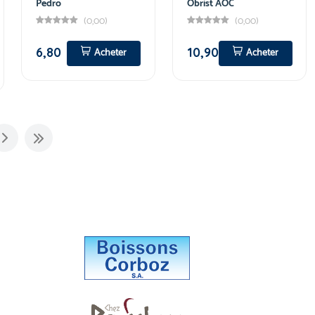
Pedro
Obrist AOC
(0,00)
(0,00)
6,80
10,90
Acheter
Acheter