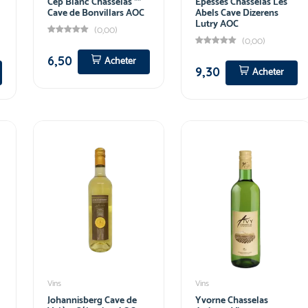
Cep Blanc Chasselas **
Epesses Chasselas Les
Cave de Bonvillars AOC
Abels Cave Dizerens
Lutry AOC
(0,00)
(0,00)
6,50
Acheter
9,30
Acheter
Vins
Vins
Johannisberg Cave de
Yvorne Chasselas