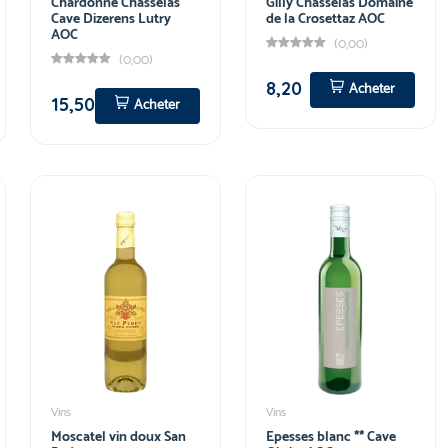
Chardonne Chasselas
Gilly Chasselas Domaine
Cave Dizerens Lutry
de la Crosettaz AOC
AOC
(0,00)
(0,00)
8,20
Acheter
15,50
Acheter
Vins
Vins
Moscatel vin doux San
Epesses blanc ** Cave