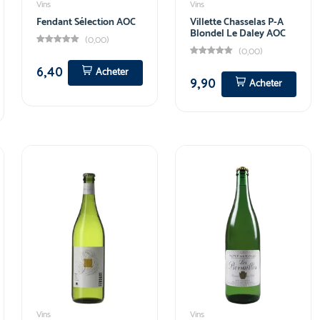
Vins
Vins
Fendant Sélection AOC
Villette Chasselas P-A
Blondel Le Daley AOC
(0,00)
(0,00)
6,40
Acheter
9,90
Acheter
Vins
Vins