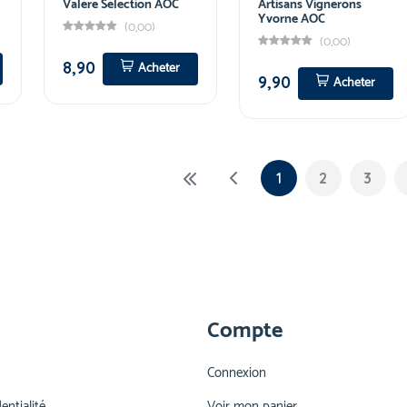
Valère Sélection AOC
Artisans Vignerons
Yvorne AOC
(0,00)
(0,00)
8,90
Acheter
9,90
Acheter
1
2
3
Compte
Connexion
entialité
Voir mon panier