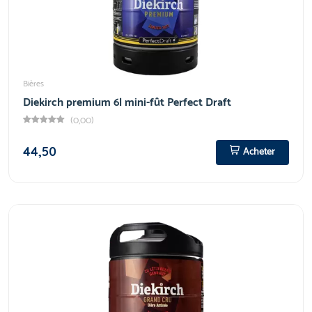
Bières
Diekirch premium 6l mini-fût Perfect Draft
(0,00)
44,50
Acheter