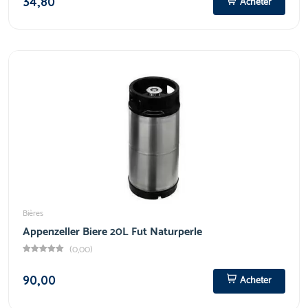
34,80
Acheter
Bières
Appenzeller Biere 20L Fut Naturperle
(0,00)
90,00
Acheter