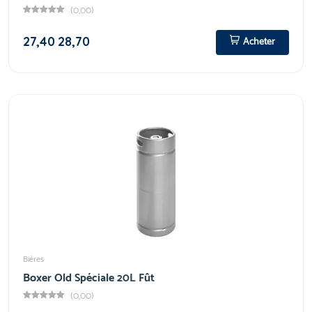
(0,00)
27,40
28,70
Acheter
Bières
Boxer Old Spéciale 20L Fût
(0,00)