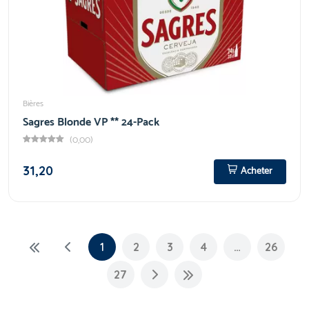
Bières
Sagres Blonde VP ** 24-Pack
(0,00)
31,20
Acheter
1
2
3
4
…
26
27