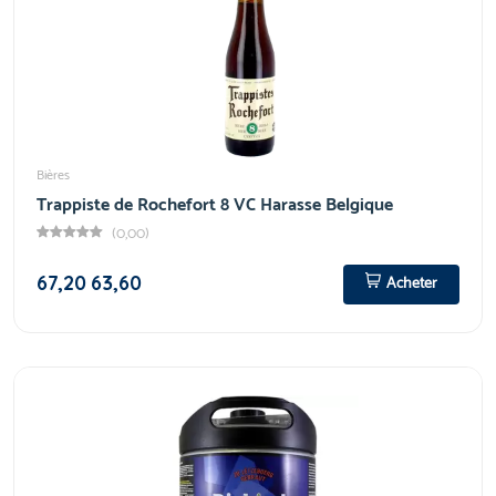
Bières
Trappiste de Rochefort 8 VC Harasse Belgique
(0,00)
67,20
63,60
Acheter