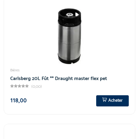
Bières
Carlsberg 20L Fût ** Draught master flex pet
(0,00)
118,00
Acheter