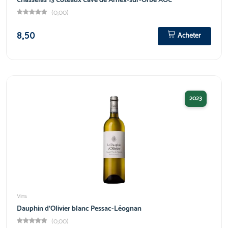
Chasselas 13 Coteaux Cave de Arnex-sur-Orbe AOC
(0,00)
8,50
Acheter
2023
Vins
Dauphin d'Olivier blanc Pessac-Léognan
(0,00)