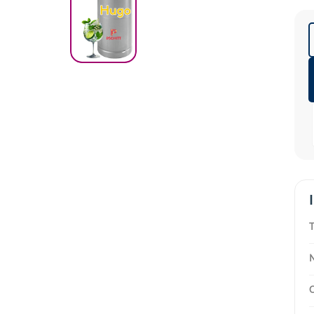
T
N
C