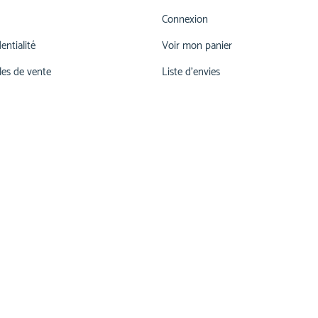
Connexion
entialité
Voir mon panier
les de vente
Liste d'envies
026 660 55 78
lu-ve 07h00-12h00 | 13h15 - 17h30