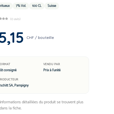
iritueux
7% Vol.
100 CL
Suisse
(0 avis)
5,15
CHF / bouteille
FORMAT
VENDU PAR
ût consigné
Prix à l'unité
PRODUCTEUR
schitt SA, Pampigny
informations détaillées du produit se trouvent plus
dans la fiche.