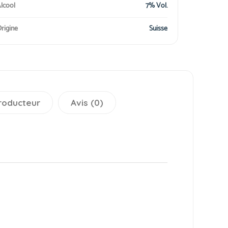
lcool
7% Vol.
rigine
Suisse
roducteur
Avis (0)