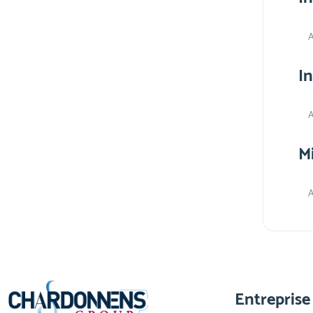
A
I
A
M
A
Entreprise