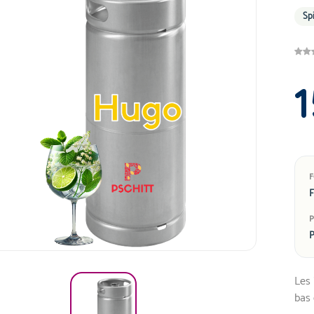
Sp
1
F
P
Les 
bas 