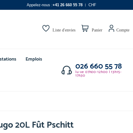
Appelez-nous :
+41 26 660 55 78
CHF
Liste d'envies
Panier
Compte
stations
Emplois
026 660 55 78
lu-ve 07h00-12h00 | 13h15-
17h30
go 20L Fût Pschitt