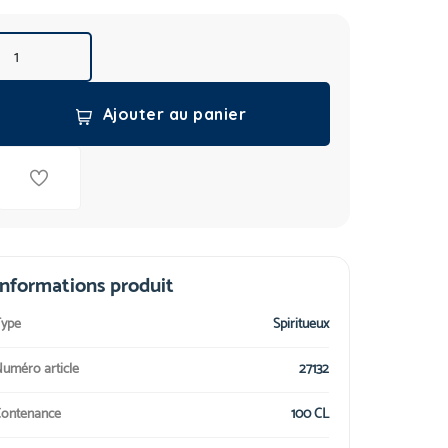
Ajouter au panier
Informations produit
ype
Spiritueux
uméro article
27132
ontenance
100 CL