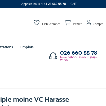
Appelez-nous :
+41 26 660 55 78
CHF
Liste d'envies
Panier
Compte
stations
Emplois
026 660 55 78
lu-ve 07h00-12h00 | 13h15-
17h30
iple moine VC Harasse