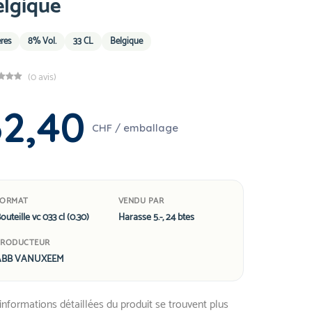
elgique
res
8% Vol.
33 CL
Belgique
(0 avis)
62,40
CHF / emballage
FORMAT
VENDU PAR
outeille vc 033 cl (0.30)
Harasse 5.-, 24 btes
PRODUCTEUR
ABB VANUXEEM
informations détaillées du produit se trouvent plus