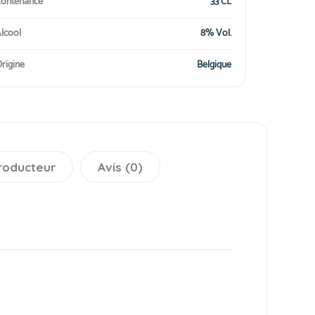
ontenance
33 CL
lcool
8% Vol.
rigine
Belgique
roducteur
Avis (0)