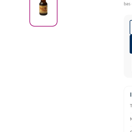
bas 
T
N