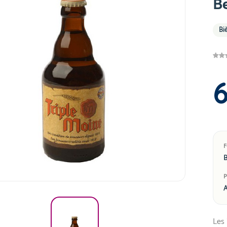
B
Biè
B
Les 