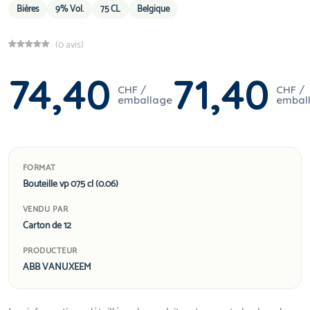
Bières
9% Vol.
75 CL
Belgique
(0 avis)
74,40
71,40
CHF /
CHF /
emballage
embal
FORMAT
Bouteille vp 075 cl (0.06)
VENDU PAR
Carton de 12
PRODUCTEUR
ABB VANUXEEM