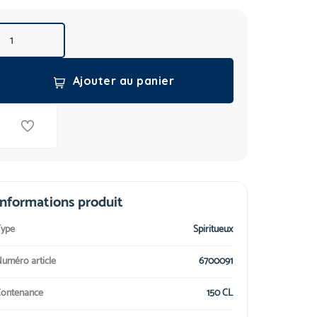
Ajouter au panier
Informations produit
ype
Spiritueux
uméro article
6700091
ontenance
150 CL