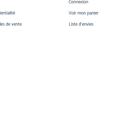
Connexion
entialité
Voir mon panier
les de vente
Liste d'envies
026 660 55 78
lu-ve 07h00-12h00 | 13h15 - 17h30