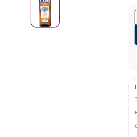
T
N
C