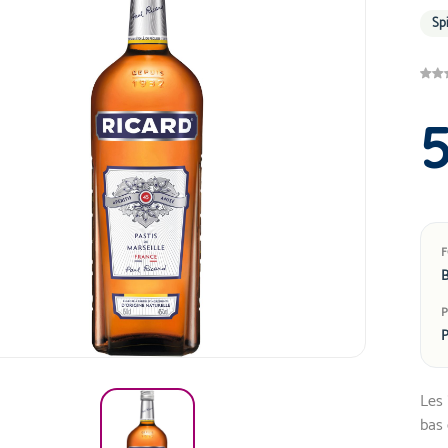
Sp
B
P
Les 
bas 