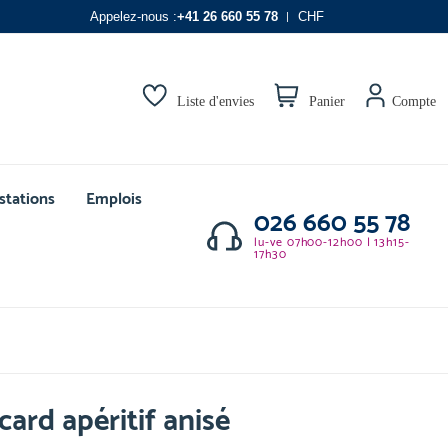
Appelez-nous :
+41 26 660 55 78
CHF
Liste d'envies
Panier
Compte
stations
Emplois
026 660 55 78
lu-ve 07h00-12h00 | 13h15-
17h30
card apéritif anisé