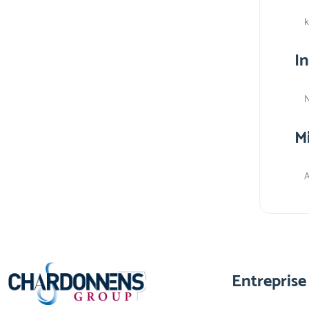
k
I
N
M
A
Entreprise