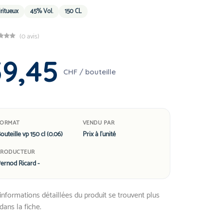
iritueux
45% Vol.
150 CL
(0 avis)
59,45
CHF / bouteille
FORMAT
VENDU PAR
outeille vp 150 cl (0.06)
Prix à l'unité
PRODUCTEUR
ernod Ricard -
informations détaillées du produit se trouvent plus
dans la fiche.