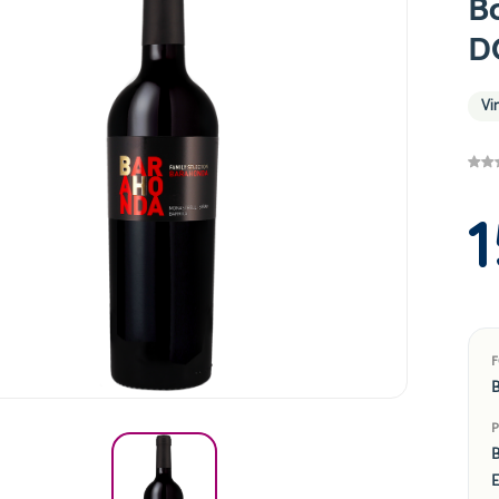
B
D
Vi
1
B
B
E