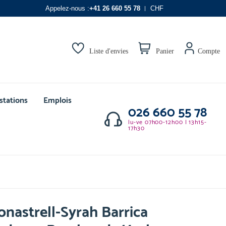
Appelez-nous :
+41 26 660 55 78
CHF
Liste d'envies
Panier
Compte
stations
Emplois
026 660 55 78
lu-ve 07h00-12h00 | 13h15-
17h30
nastrell-Syrah Barrica