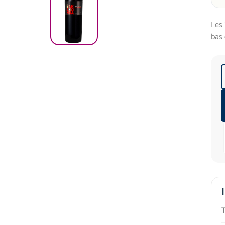
Les 
bas 
T