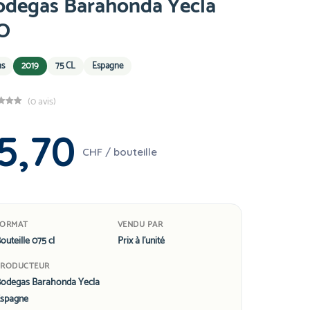
odegas Barahonda Yecla
O
ns
2019
75 CL
Espagne
(0 avis)
5,70
CHF / bouteille
FORMAT
VENDU PAR
outeille 075 cl
Prix à l'unité
PRODUCTEUR
odegas Barahonda Yecla
spagne