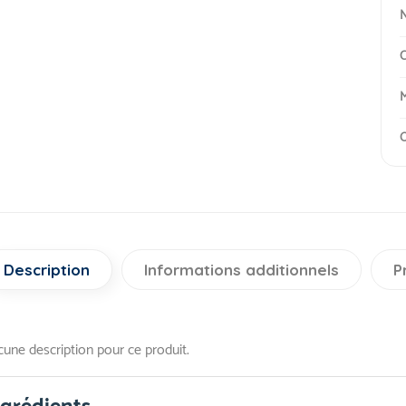
N
C
M
O
Description
Informations additionnels
P
une description pour ce produit.