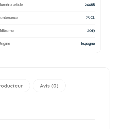
uméro article
24468
ontenance
75 CL
illésime
2019
rigine
Espagne
roducteur
Avis (0)