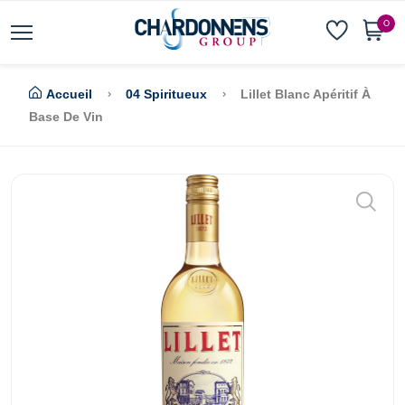
0
Accueil
04 Spiritueux
Lillet Blanc Apéritif À
Base De Vin