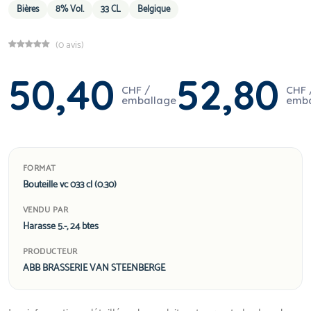
Bières
8% Vol.
33 CL
Belgique
(0 avis)
50,40
52,80
CHF /
CHF 
emballage
emba
FORMAT
Bouteille vc 033 cl (0.30)
VENDU PAR
Harasse 5.-, 24 btes
PRODUCTEUR
ABB BRASSERIE VAN STEENBERGE