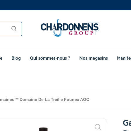
e
Blog
Qui sommes-nous ?
Nos magasins
Manife
aines ** Domaine De La Treille Founex AOC
G