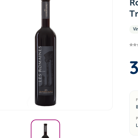
R
Tr
Vi
B
L