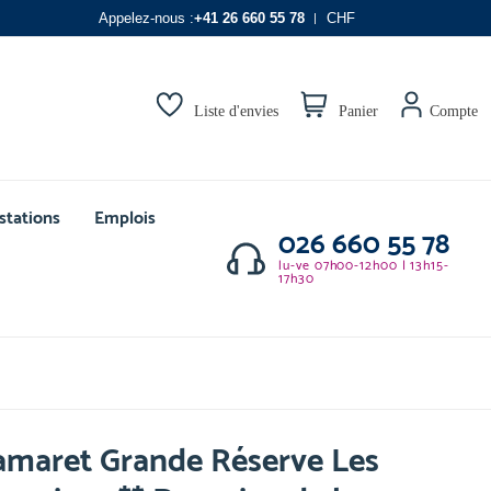
Appelez-nous :
+41 26 660 55 78
CHF
Liste d'envies
Panier
Compte
stations
Emplois
026 660 55 78
lu-ve 07h00-12h00 | 13h15-
17h30
amaret Grande Réserve Les