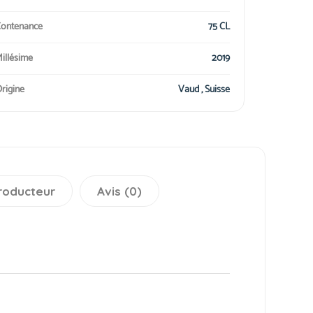
ontenance
75 CL
illésime
2019
rigine
Vaud , Suisse
roducteur
Avis (0)