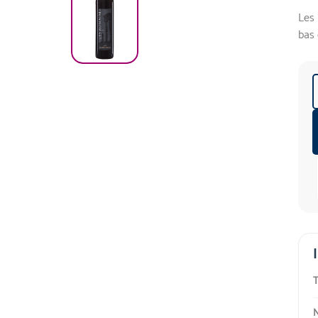
Les 
bas 
T
N