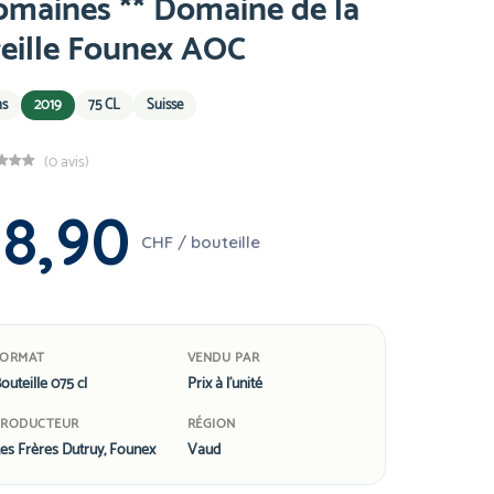
omaines ** Domaine de la
eille Founex AOC
ns
2019
75 CL
Suisse
(0 avis)
38,90
CHF / bouteille
FORMAT
VENDU PAR
outeille 075 cl
Prix à l'unité
PRODUCTEUR
RÉGION
es Frères Dutruy, Founex
Vaud