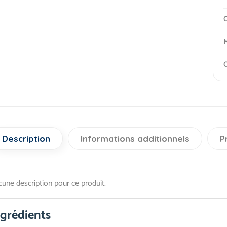
C
M
O
Description
Informations additionnels
P
une description pour ce produit.
ngrédients