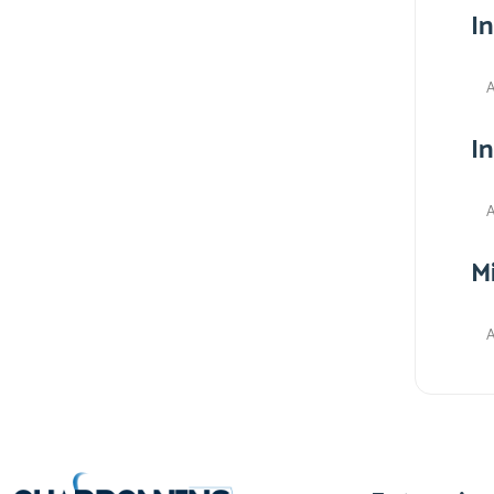
I
A
I
A
M
A