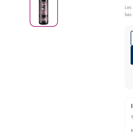
Les 
bas 
T
N