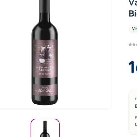
Va
Bi
Vi
1
B
C