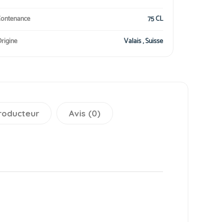
ontenance
75 CL
rigine
Valais , Suisse
roducteur
Avis (0)