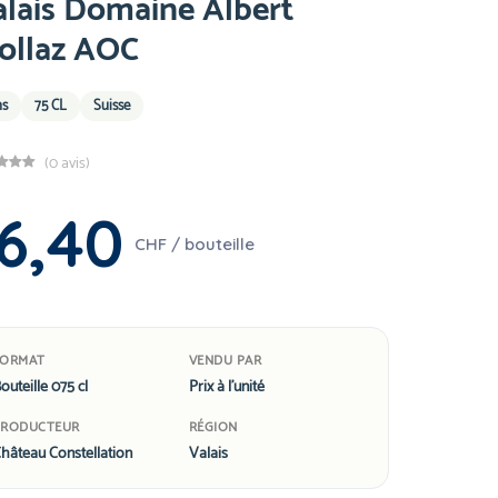
lais Domaine Albert
ollaz AOC
ns
75 CL
Suisse
(0 avis)
6,40
CHF / bouteille
FORMAT
VENDU PAR
outeille 075 cl
Prix à l'unité
PRODUCTEUR
RÉGION
hâteau Constellation
Valais