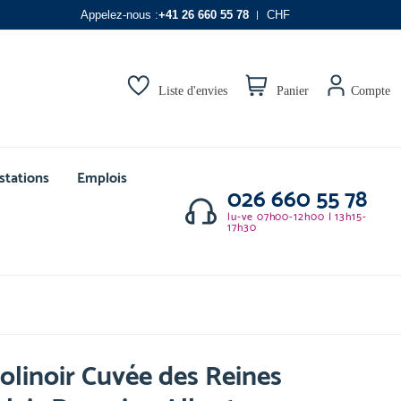
Appelez-nous :
+41 26 660 55 78
CHF
Liste d'envies
Panier
Compte
stations
Emplois
026 660 55 78
lu-ve 07h00-12h00 | 13h15-
17h30
olinoir Cuvée des Reines