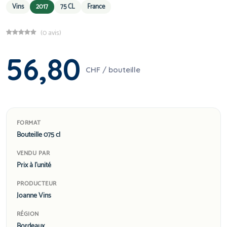
Vins
2017
75 CL
France
(0 avis)
56,80
CHF / bouteille
FORMAT
Bouteille 075 cl
VENDU PAR
Prix à l'unité
PRODUCTEUR
Joanne Vins
RÉGION
Bordeaux