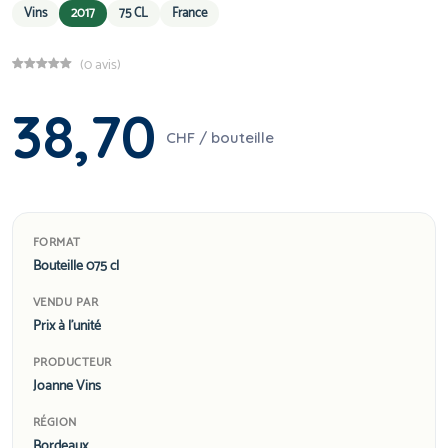
Vins
2017
75 CL
France
(0 avis)
38,70
CHF / bouteille
FORMAT
Bouteille 075 cl
VENDU PAR
Prix à l'unité
PRODUCTEUR
Joanne Vins
RÉGION
Bordeaux