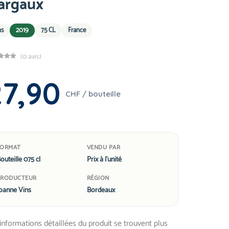
argaux
ns
2019
75 CL
France
(0 avis)
27,90
CHF / bouteille
FORMAT
VENDU PAR
outeille 075 cl
Prix à l'unité
PRODUCTEUR
RÉGION
oanne Vins
Bordeaux
informations détaillées du produit se trouvent plus