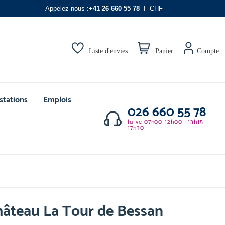
Appelez-nous :
+41 26 660 55 78
CHF
Liste d'envies
Panier
Compte
stations
Emplois
026 660 55 78
lu-ve 07h00-12h00 | 13h15-
17h30
hâteau La Tour de Bessan