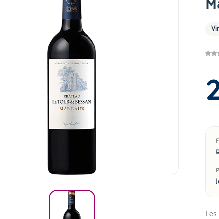
M
Vi
B
J
Les 