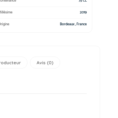
ontenance
75 CL
illésime
2019
rigine
Bordeaux , France
roducteur
Avis (0)