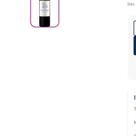
bas 
T
N