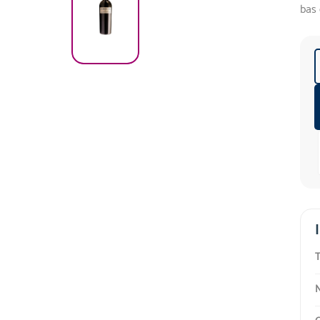
bas 
T
N