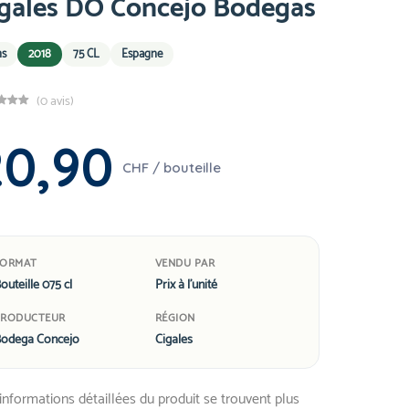
igales DO Concejo Bodegas
ns
2018
75 CL
Espagne
(0 avis)
20,90
CHF / bouteille
FORMAT
VENDU PAR
outeille 075 cl
Prix à l'unité
PRODUCTEUR
RÉGION
odega Concejo
Cigales
informations détaillées du produit se trouvent plus