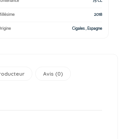
ontenance
75 CL
illésime
2018
rigine
Cigales , Espagne
roducteur
Avis (0)