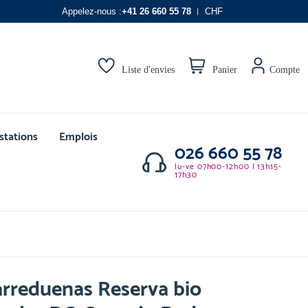
Appelez-nous :
+41 26 660 55 78
CHF
Liste d'envies
Panier
Compte
stations
Emplois
026 660 55 78
lu-ve 07h00-12h00 | 13h15-
17h30
rreduenas Reserva bio