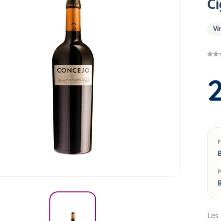
C
Vi
B
B
Les 