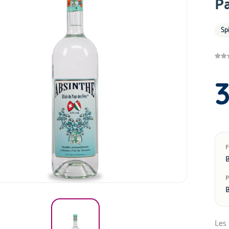
Pa
Sp
B
B
Les 