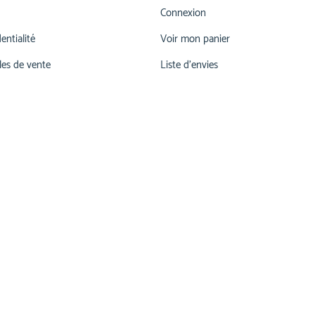
Connexion
entialité
Voir mon panier
les de vente
Liste d'envies
026 660 55 78
lu-ve 07h00-12h00 | 13h15 - 17h30