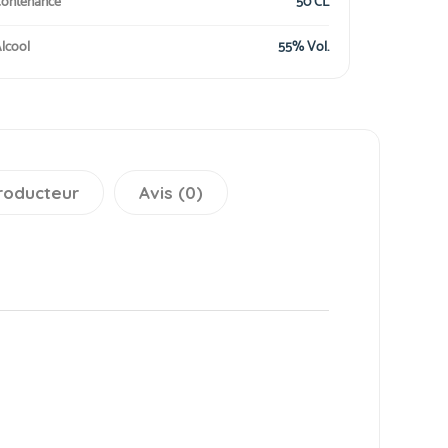
ontenance
50 CL
lcool
55% Vol.
roducteur
Avis (0)