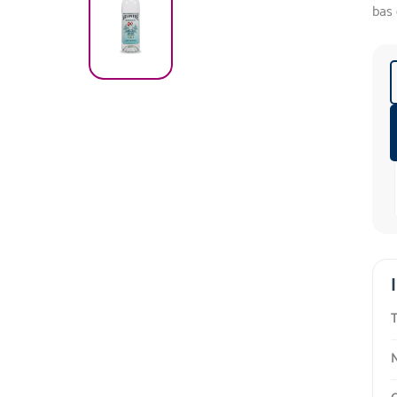
bas 
T
N