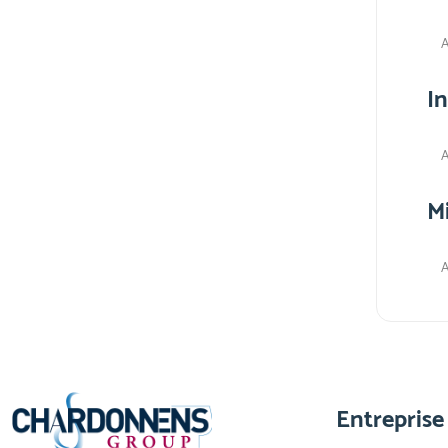
A
I
A
M
A
Entreprise