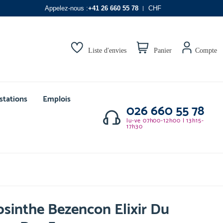
Appelez-nous :
+41 26 660 55 78
CHF
Liste d'envies
Panier
Compte
stations
Emplois
026 660 55 78
lu-ve 07h00-12h00 | 13h15-
17h30
sinthe Bezencon Elixir Du