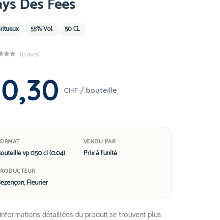
ys Des Fees
iritueux
55% Vol.
50 CL
(0 avis)
30,30
CHF / bouteille
FORMAT
VENDU PAR
outeille vp 050 cl (0.04)
Prix à l'unité
PRODUCTEUR
ezençon, Fleurier
informations détaillées du produit se trouvent plus