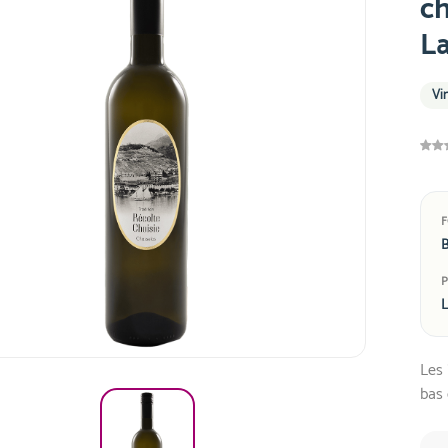
ch
L
Vi
B
L
Les 
bas 