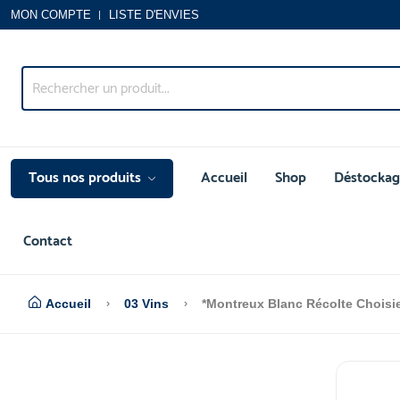
MON COMPTE
LISTE D'ENVIES
Tous nos produits
Accueil
Shop
Déstockag
Contact
Accueil
03 Vins
*Montreux Blanc Récolte Chois