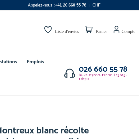
Appelez-nous :
+41 26 660 55 78
CHF
Liste d'envies
Panier
Compte
stations
Emplois
026 660 55 78
lu-ve 07h00-12h00 | 13h15-
17h30
ontreux blanc récolte