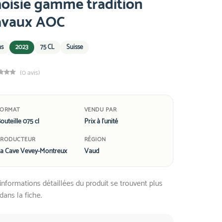
oisie gamme tradition
avaux AOC
ns
2023
75 CL
Suisse
(0 avis)
FORMAT
VENDU PAR
outeille 075 cl
Prix à l'unité
PRODUCTEUR
RÉGION
a Cave Vevey-Montreux
Vaud
informations détaillées du produit se trouvent plus
dans la fiche.