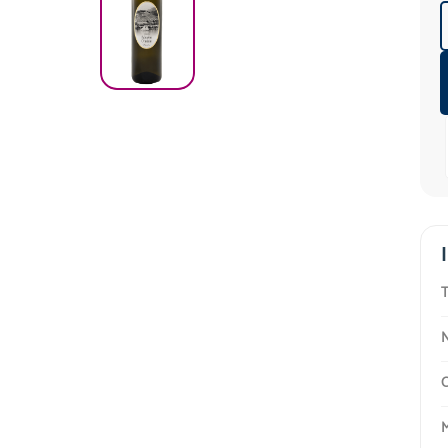
T
N
C
M