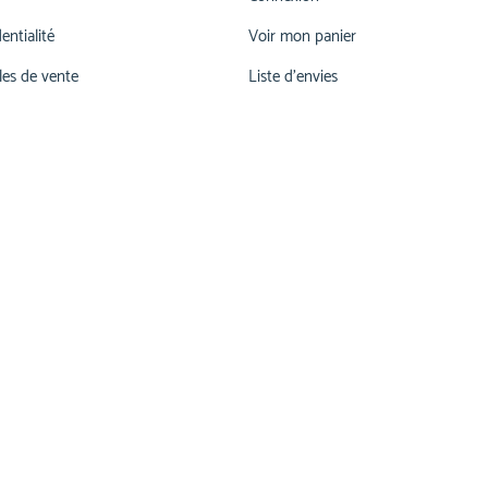
entialité
Voir mon panier
les de vente
Liste d'envies
026 660 55 78
lu-ve 07h00-12h00 | 13h15 - 17h30