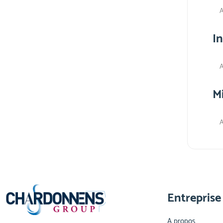
A
I
A
M
A
Entreprise
A propos