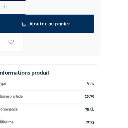
Ajouter au panier
Informations produit
ype
Vins
uméro article
27679
ontenance
75 CL
illésime
2023