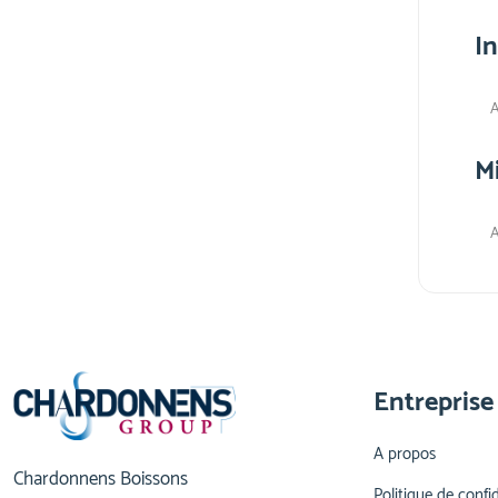
I
A
M
A
Entreprise
A propos
Chardonnens Boissons
Politique de confid