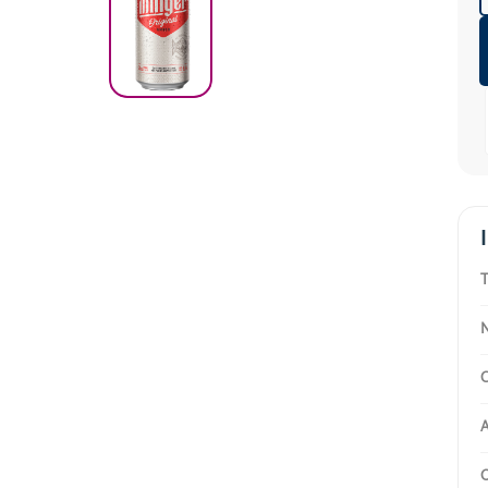
T
N
C
A
O