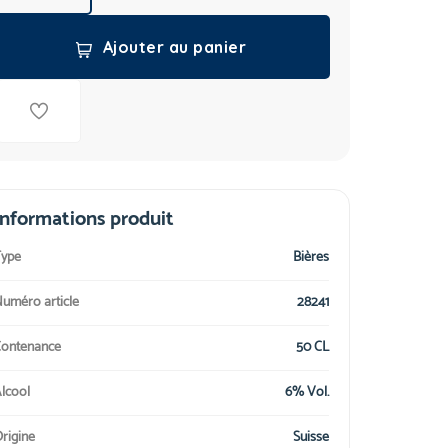
Ajouter au panier
Informations produit
ype
Bières
uméro article
28241
ontenance
50 CL
lcool
6% Vol.
rigine
Suisse