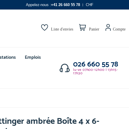
Appelez-nous :
+41 26 660 55 78
CHF
Liste d'envies
Panier
Compte
stations
Emplois
026 660 55 78
lu-ve 07h00-12h00 | 13h15-
17h30
ttinger ambrée Boîte 4 x 6-