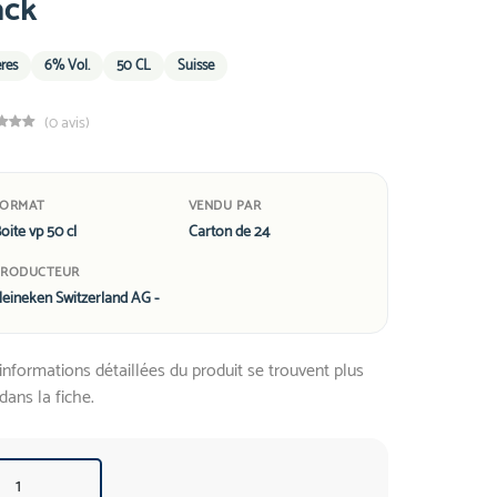
ack
res
6% Vol.
50 CL
Suisse
(0 avis)
FORMAT
VENDU PAR
oite vp 50 cl
Carton de 24
PRODUCTEUR
eineken Switzerland AG -
informations détaillées du produit se trouvent plus
dans la fiche.