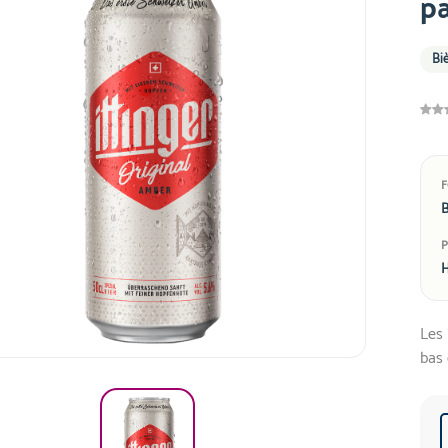
p
Biè
B
H
Les 
bas 