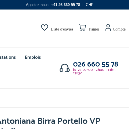
Appelez-nous :
+41 26 660 55 78
CHF
Liste d'envies
Panier
Compte
stations
Emplois
026 660 55 78
lu-ve 07h00-12h00 | 13h15-
17h30
ntoniana Birra Portello VP