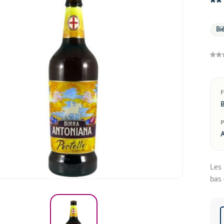
**
Biè
B
A
Les 
bas 