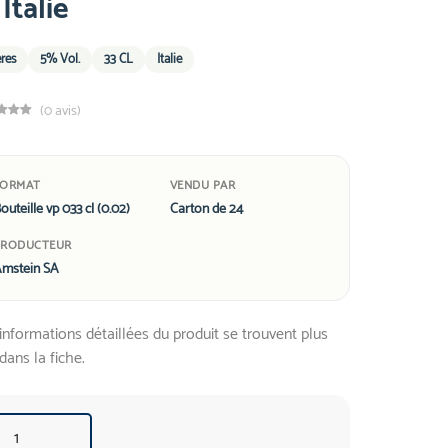
 Italie
res
5% Vol.
33 CL
Italie
(0 avis)
FORMAT
VENDU PAR
outeille vp 033 cl (0.02)
Carton de 24
PRODUCTEUR
mstein SA
informations détaillées du produit se trouvent plus
dans la fiche.