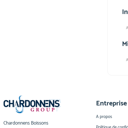
I
A
M
A
Entreprise
A propos
Chardonnens Boissons
Politique de confid