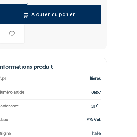
Ajouter au panier
Informations produit
ype
Bières
uméro article
81367
ontenance
33 CL
lcool
5% Vol.
rigine
Italie