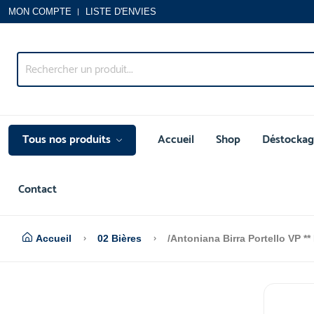
MON COMPTE
LISTE D'ENVIES
Tous nos produits
Accueil
Shop
Déstockag
Contact
Accueil
02 Bières
/Antoniana Birra Portello VP ** I