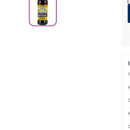
T
N
C
A
O