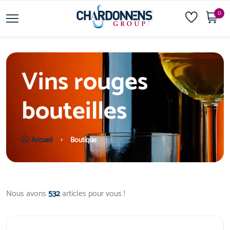
0
Vins rouges
bouteilles
Accueil
Boutique
Nous avons
532
articles pour vous !