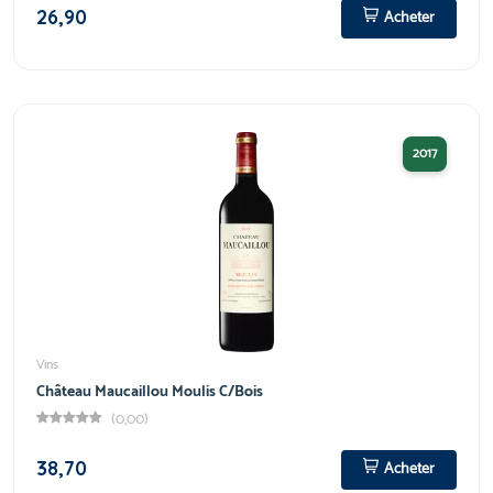
26,90
Acheter
2017
Vins
Château Maucaillou Moulis C/Bois
(0,00)
38,70
Acheter