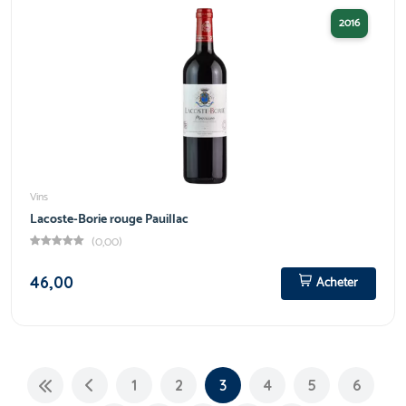
2016
Vins
Lacoste-Borie rouge Pauillac
(0,00)
46,00
Acheter
1
2
3
4
5
6