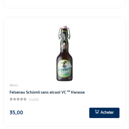
Bières
Felsenau Schümli sans alcool VC ** Harasse
(0,00)
35,00
Acheter