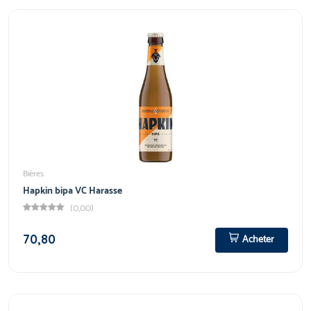
Bières
Hapkin bipa VC Harasse
(0,00)
70,80
Acheter