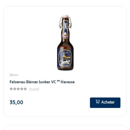
Bières
Felsenau Bärner Junker VC ** Harasse
(0,00)
35,00
Acheter