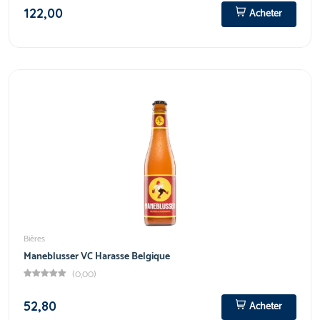
122,00
Acheter
Bières
Maneblusser VC Harasse Belgique
(0,00)
52,80
Acheter