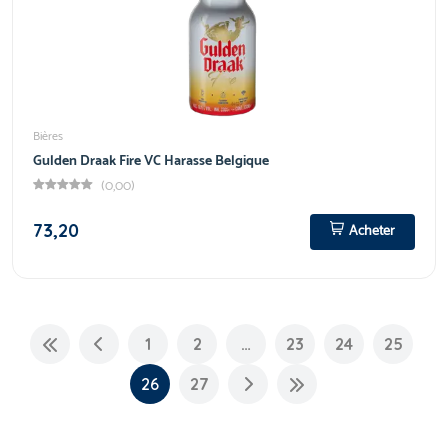
Bières
Gulden Draak Fire VC Harasse Belgique
(0,00)
73,20
Acheter
1
2
…
23
24
25
26
27