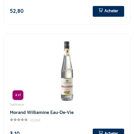
52,80
Acheter
2 cl
Spiritueux
Morand Williamine Eau-De-Vie
(0,00)
3,10
Acheter