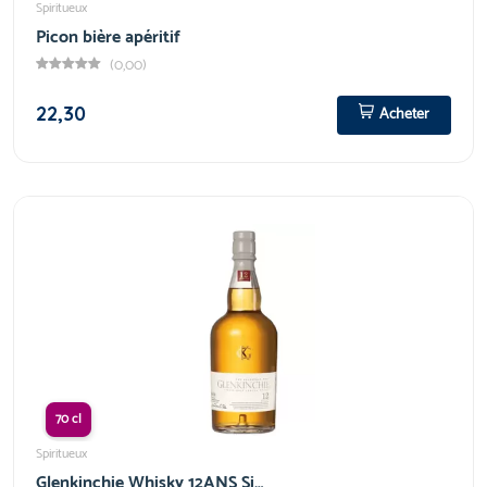
Spiritueux
Picon bière apéritif
(0,00)
22,30
Acheter
70 cl
Spiritueux
Glenkinchie Whisky 12ANS Si…