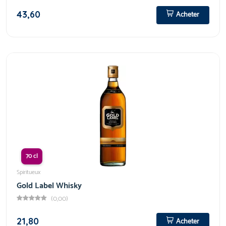
43,60
Acheter
70 cl
Spiritueux
Gold Label Whisky
(0,00)
21,80
Acheter