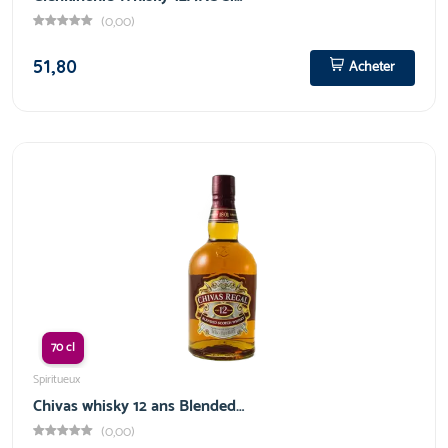
(0,00)
51,80
Acheter
70 cl
Spiritueux
Chivas whisky 12 ans Blended…
(0,00)