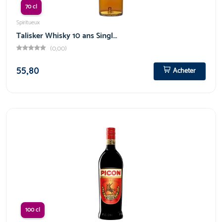
70 cl
Spiritueux
Talisker Whisky 10 ans Singl…
(0,00)
55,80
Acheter
100 cl