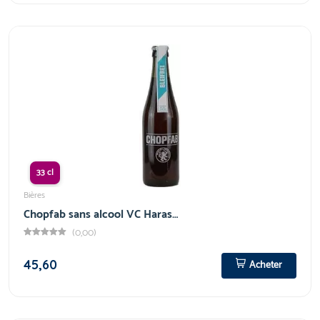
33 cl
Bières
Chopfab sans alcool VC Haras…
(0,00)
45,60
Acheter