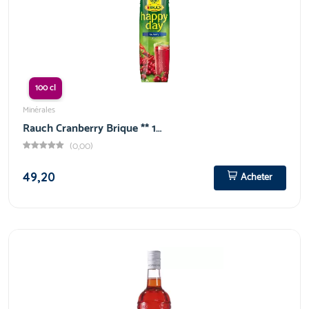
100 cl
Minérales
Rauch Cranberry Brique ** 1…
(0,00)
49,20
Acheter