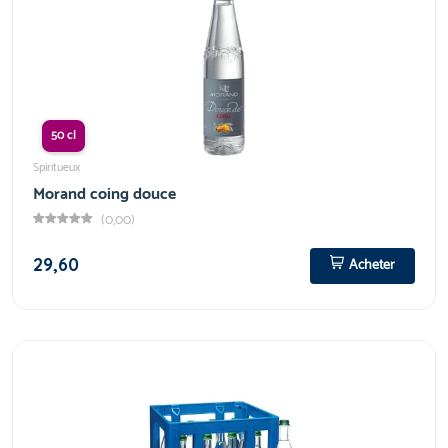
50 cl
Spiritueux
Morand coing douce
(0,00)
29,60
Acheter