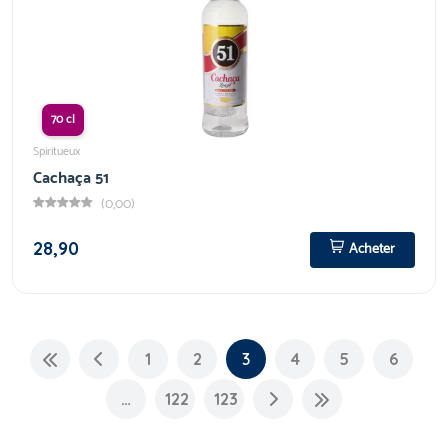
70 cl
Spiritueux
Cachaça 51
(0,00)
28,90
Acheter
1
2
3
4
5
6
…
122
123