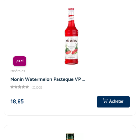
70 cl
Minérales
Monin Watermelon Pasteque VP …
(0,00)
18,85
Acheter