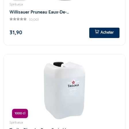
Spiritueux
Willisauer Pruneau Eaux-De-…
(0,00)
31,90
Acheter
1000 cl
Spiritueux