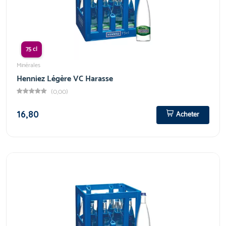
75 cl
Minérales
Henniez Légère VC Harasse
(0,00)
16,80
Acheter