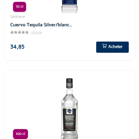
70 cl
Spiritueux
Cuervo Tequila Silver/blanc…
(0,00)
34,85
Acheter
100 cl