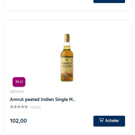
70 cl
Spiritueux
Amrut peated Indien Single M…
(0,00)
102,00
Acheter