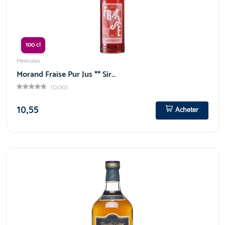
100 cl
Minérales
Morand Fraise Pur Jus ** Sir…
(0,00)
10,55
Acheter