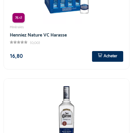
75 cl
Minérales
Henniez Nature VC Harasse
(0,00)
16,80
Acheter