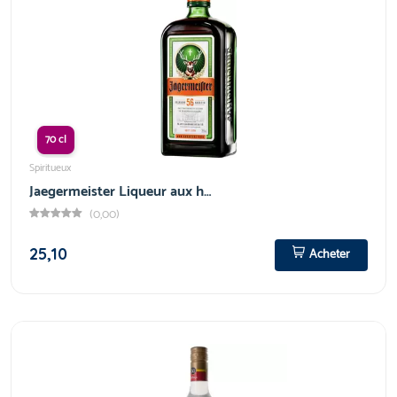
70 cl
Spiritueux
Jaegermeister Liqueur aux h…
(0,00)
25,10
Acheter