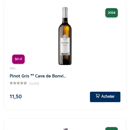
2024
50 cl
Vins
Pinot Gris ** Cave de Bonvi…
(0,00)
11,50
Acheter