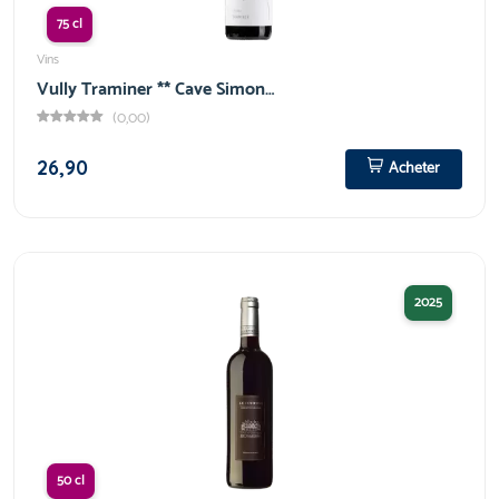
75 cl
Vins
Vully Traminer ** Cave Simon…
(0,00)
26,90
Acheter
2025
50 cl