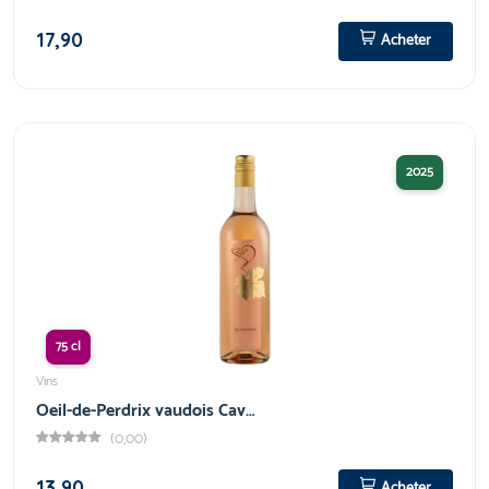
17,90
Acheter
2025
75 cl
Vins
Oeil-de-Perdrix vaudois Cav…
(0,00)
13,90
Acheter