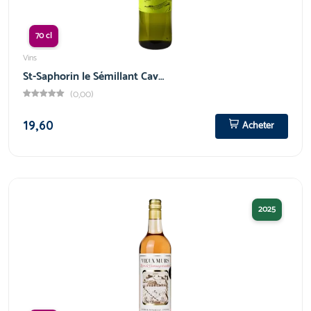
70 cl
Vins
St-Saphorin le Sémillant Cav…
(0,00)
19,60
Acheter
2025