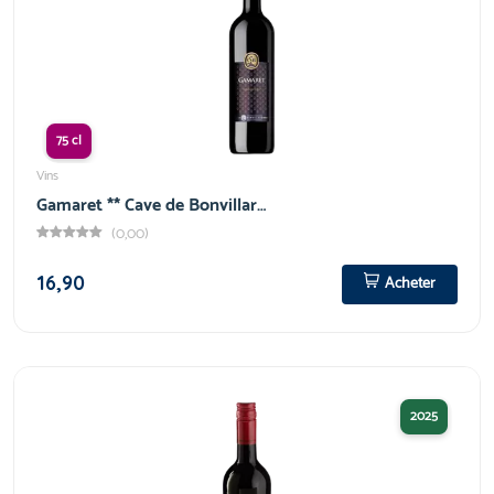
75 cl
Vins
Gamaret ** Cave de Bonvillar…
(0,00)
16,90
Acheter
2025