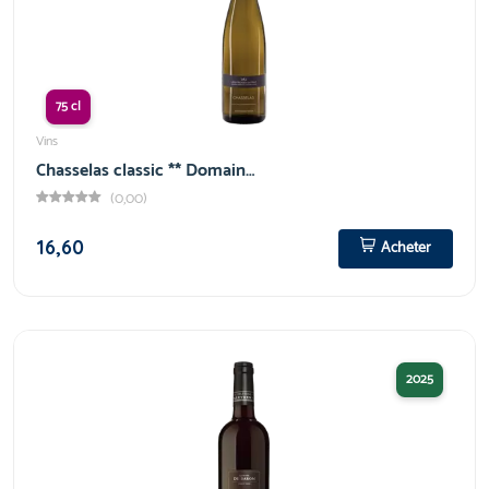
75 cl
Vins
Chasselas classic ** Domain…
(0,00)
16,60
Acheter
2025