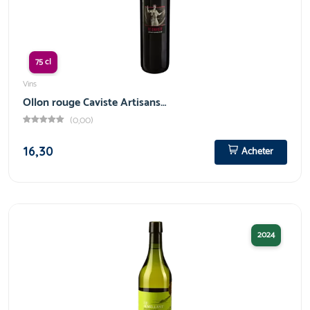
75 cl
Vins
Ollon rouge Caviste Artisans…
(0,00)
16,30
Acheter
2024