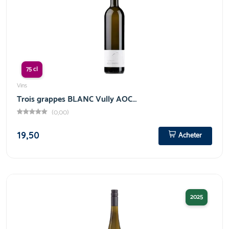
75 cl
Vins
Trois grappes BLANC Vully AOC…
(0,00)
19,50
Acheter
2025