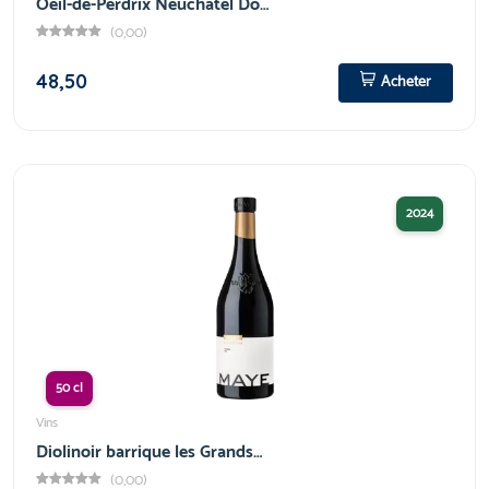
Oeil-de-Perdrix Neuchâtel Do…
(0,00)
48,50
Acheter
2024
50 cl
Vins
Diolinoir barrique les Grands…
(0,00)