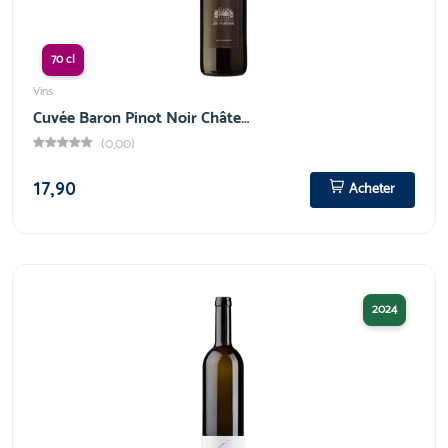
70 cl
Vins
Cuvée Baron Pinot Noir Châte…
(0,00)
17,90
Acheter
2024