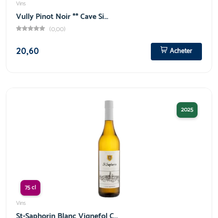
Vins
Vully Pinot Noir ** Cave Si…
(0,00)
20,60
Acheter
2025
75 cl
Vins
St-Saphorin Blanc Vignefol C…