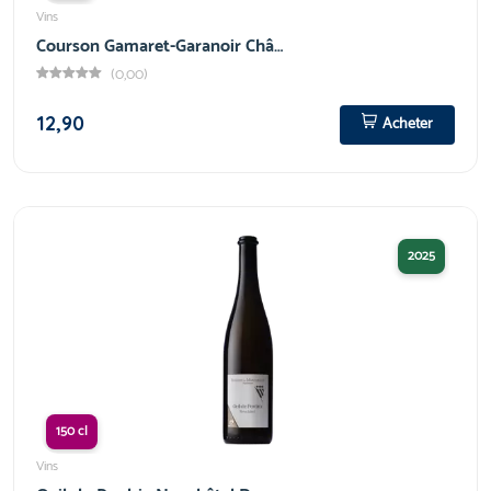
Vins
Courson Gamaret-Garanoir Châ…
(0,00)
12,90
Acheter
2025
150 cl
Vins