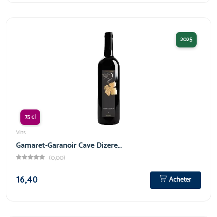
2025
75 cl
Vins
Gamaret-Garanoir Cave Dizere…
(0,00)
16,40
Acheter