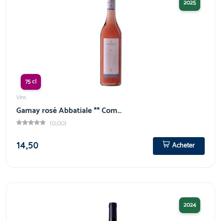
2025
75 cl
Vins
Gamay rosé Abbatiale ** Com…
(0,00)
14,50
Acheter
2024