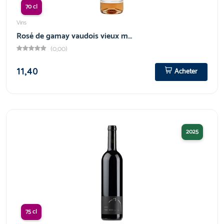
70 cl
Vins
Rosé de gamay vaudois vieux m…
(0,00)
11,40
Acheter
2025
75 cl