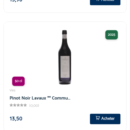
2025
50 cl
Vins
Pinot Noir Lavaux ** Commu…
(0,00)
13,50
Acheter