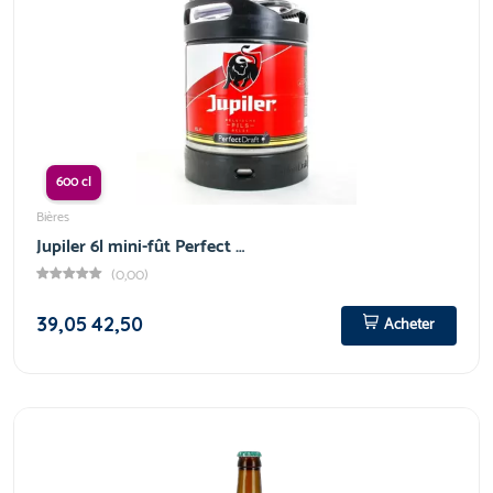
600 cl
Bières
Jupiler 6l mini-fût Perfect …
(0,00)
39,05
42,50
Acheter