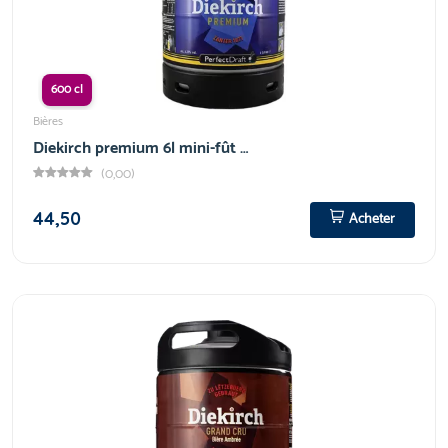
600 cl
Bières
Diekirch premium 6l mini-fût …
(0,00)
44,50
Acheter