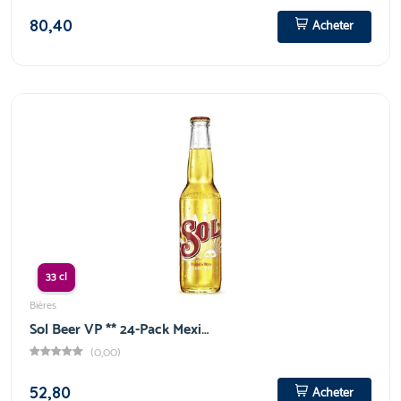
80,40
Acheter
33 cl
Bières
Sol Beer VP ** 24-Pack Mexi…
(0,00)
52,80
Acheter