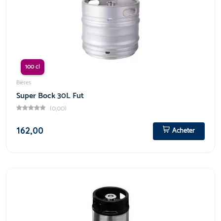
100 cl
Bières
Super Bock 30L Fut
(0,00)
162,00
Acheter