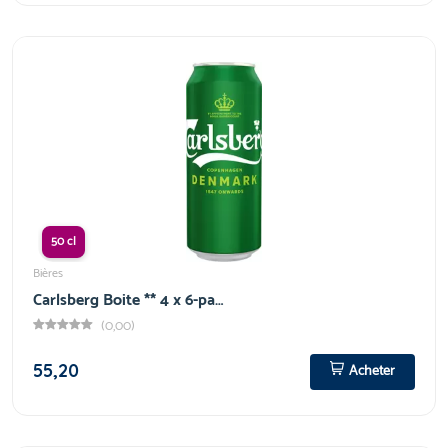
50 cl
Bières
Carlsberg Boite ** 4 x 6-pa…
(0,00)
55,20
Acheter