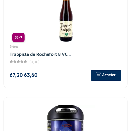
33 cl
Bières
Trappiste de Rochefort 8 VC …
(0,00)
67,20
63,60
Acheter