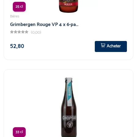
25 cl
Bières
Grimbergen Rouge VP 4 x 6-pa…
(0,00)
52,80
Acheter
33 cl