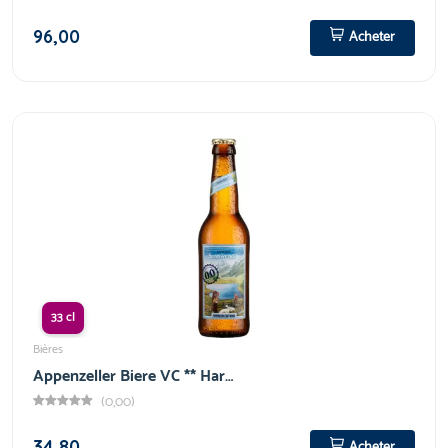
96,00
Acheter
33 cl
Bières
Appenzeller Biere VC ** Har…
(0,00)
34,80
Acheter