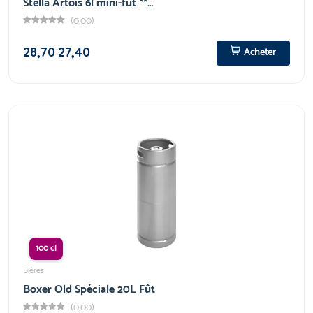
Stella Artois 6l mini-fût **…
(0,00)
28,70
27,40
Acheter
100 cl
Bières
Boxer Old Spéciale 20L Fût
(0,00)