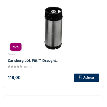
100 cl
Bières
Carlsberg 20L Fût ** Draught…
(0,00)
118,00
Acheter