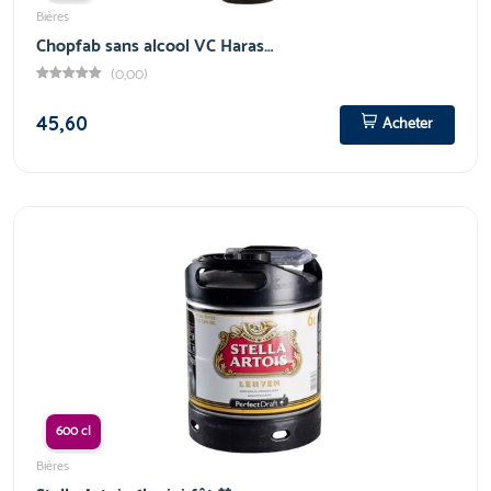
Bières
Chopfab sans alcool VC Haras…
(0,00)
45,60
Acheter
600 cl
Bières