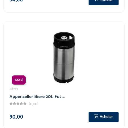
100 cl
Bières
Appenzeller Biere 20L Fut …
(0,00)
90,00
Acheter