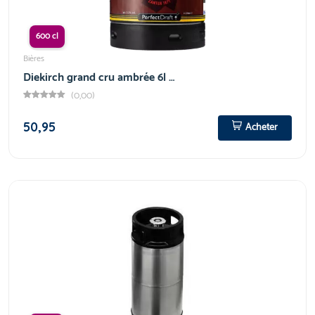
600 cl
Bières
Diekirch grand cru ambrée 6l …
(0,00)
50,95
Acheter