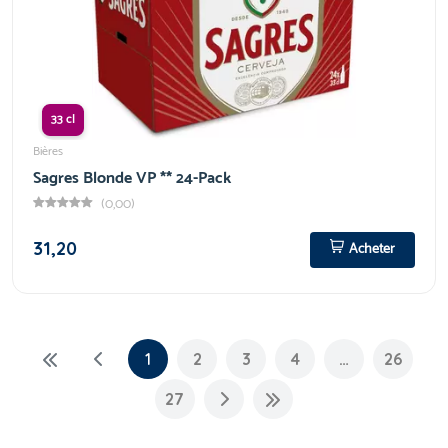
33 cl
Bières
Sagres Blonde VP ** 24-Pack
(0,00)
31,20
Acheter
1
2
3
4
…
26
27