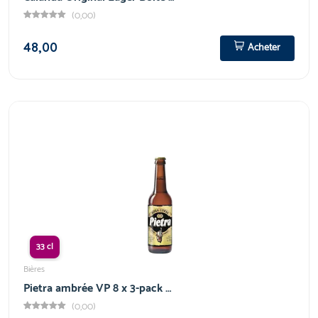
(0,00)
48,00
Acheter
33 cl
Bières
Pietra ambrée VP 8 x 3-pack …
(0,00)