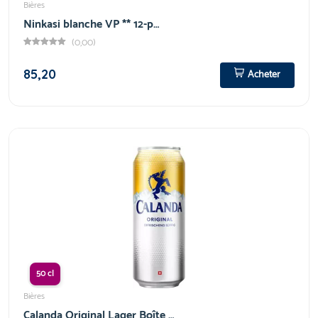
Bières
Ninkasi blanche VP ** 12-p…
(0,00)
85,20
Acheter
50 cl
Bières
Calanda Original Lager Boîte …