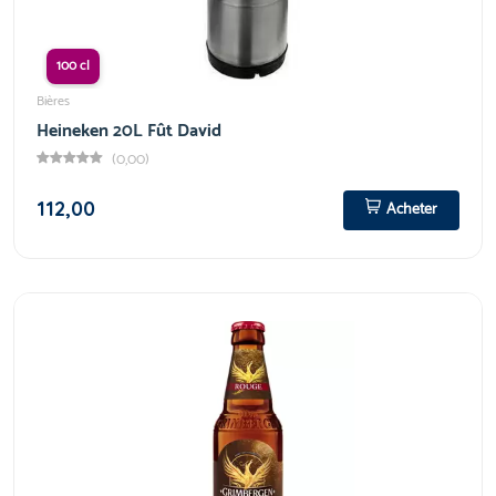
100 cl
Bières
Heineken 20L Fût David
(0,00)
112,00
Acheter