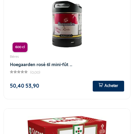
600 cl
Bières
Hoegaarden rosé 6l mini-fût …
(0,00)
50,40
53,90
Acheter