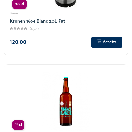
100 cl
Bières
Kronen 1664 Blanc 20L Fut
(0,00)
120,00
Acheter
75 cl